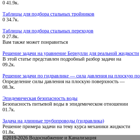
0
41.9к.
Таблицы для подбора стальных тройников
0
34.7к.
Таблицы для подбора стальных переходов
0
27.8к.
Вам также может понравиться
Решение задачи на уравнение Бернулли для реальной жидкости
В этой статье представлен подробный разбор задачи на
0
9.2к.
Решение задачи по гидравлике — сила давления на плоскую по
Определение силы давления на плоскую поверхность —
0
8.3к.
Эпидемическая безопасность воды
Безопасность питьевой воды в эпидемическом отношении
0
1.7к.
Задача на длинные трубопроводы (гидравлика)
Решение примера задачи на тему курса механики жидкости
0
1.8к.
©2019-2026 Водоснабжение и Канализация