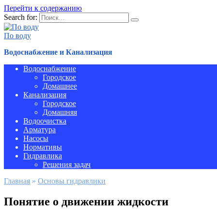
Перейти к содержанию
Search for:
По воду
Водоснабжение и Канализация
Водоснабжение
Городское
Домашнее
Канализация
Городское
Домашняя
Водоочистка
Арматура
Насосы
Нормативы
Гидравлика
Решения задач
Главная
»
Основы гидравлики
Понятие о движении жидкости