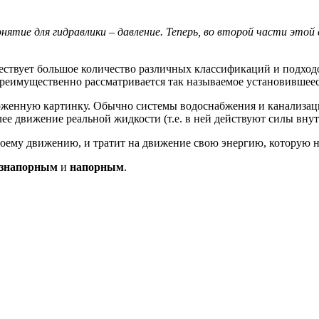
ятие для гидравлики – давление. Теперь, во второй части этой
ществует большое количество различных классификаций и подхо
преимущественно рассматривается так называемое установившее
ороженную картинку. Обычно системы водоснабжения и канализа
лее движение реальной жидкости (т.е. в ней действуют силы внут
своему движению, и тратит на движение свою энергию, которую 
езнапорным
и
напорным
.