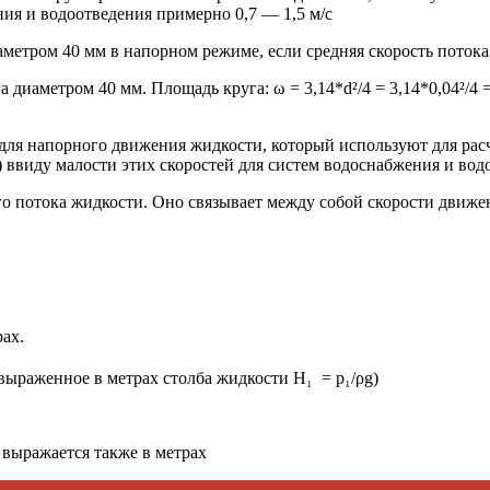
ния и водоотведения примерно 0,7 — 1,5 м/с
етром 40 мм в напорном режиме, если средняя скорость потока с
иаметром 40 мм. Площадь круга: ω = 3,14*d²/4 = 3,14*0,04²/4 = 0
для напорного движения жидкости, который используют для рас
 ввиду малости этих скоростей для систем водоснабжения и вод
о потока жидкости. Оно связывает между собой скорости движен
рах.
 выраженное в метрах столба жидкости H₁ = p₁/ρg)
 выражается также в метрах