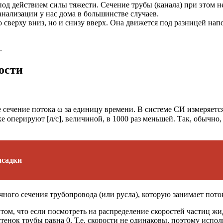
од действием силы тяжести. Сечение трубы (канала) при этом н
анализации у нас дома в большинстве случаев.
о сверху вниз, но и снизу вверх. Она движется под разницей на
.
ости
 сечение потока ω за единицу времени. В системе СИ измеряется
перируют [л/с], величиной, в 1000 раз меньшей. Так, обычно, ум
асадки
ечного сечения трубопровода (или русла), которую занимает пото
 том, что если посмотреть на распределение скоростей частиц ж
стенок трубы равна 0. Т.е. скорости не одинаковы, поэтому испо