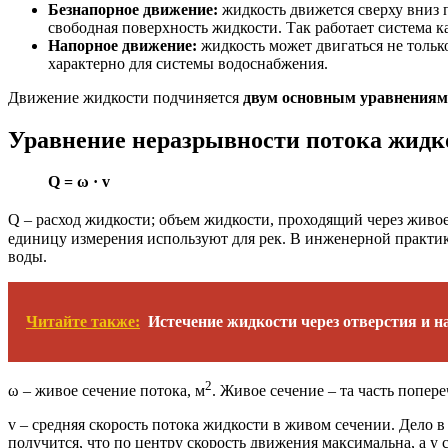
Безнапорное движение:
жидкость движется сверху вниз п
свободная поверхность жидкости. Так работает система к
Напорное движение:
жидкость может двигаться не тольк
характерно для системы водоснабжения.
Движение жидкости подчиняется
двум основным уравнениям
Уравнение неразрывности потока жидк
Q = ω · v
Q – расход жидкости; объем жидкости, проходящий через живое
единицу измерения используют для рек. В инженерной практике о
воды.
Читайте также:
Истечение жидкости через отверстия и н
2
ω – живое сечение потока, м
. Живое сечение – та часть попер
v – средняя скорость потока жидкости в живом сечении. Дело в
получится, что по центру скорость движения максимальна, а у 