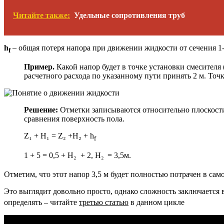
Читайте также:
Удельные сопротивления труб
h
– общая потеря напора при движении жидкости от сечения 1-
f
Пример.
Какой напор будет в точке установки смесителя
расчетного расхода по указанному пути принять 2 м. Точк
Решение:
Отметки записываются относительно плоскости 
сравнения поверхность пола.
Z₁ + H₁ = Z₂ +H₂ + h
f
1 + 5 = 0,5 + H₂ + 2, H₂
= 3,5м.
Отметим, что этот напор 3,5 м будет полностью потрачен в сам
Это выглядит довольно просто, однако сложность заключается 
определять – читайте
третью статью
в данном цикле