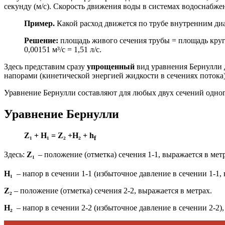
секунду (м/c). Скорость движения воды в системах водоснабже
Пример.
Какой расход движется по трубе внутренним диам
Решение:
площадь живого сечения трубы = площадь круга д
0,00151 м³/с = 1,51 л/с.
Здесь представим сразу
упрощенный
вид уравнения Бернулли 
напорами (кинетической энергией жидкости в сечениях потока)
Уравнение Бернулли составляют для любых двух сечений одног
Уравнение Бернулли
Z₁ + H₁ = Z₂ +H₂ + h
f
Здесь:
Z₁
– положение (отметка) сечения 1-1, выражается в мет
H₁
– напор в сечении 1-1 (избыточное давление в сечении 1-1,
Z₂
– положение (отметка) сечения 2-2, выражается в метрах.
H₂
– напор в сечении 2-2 (избыточное давление в сечении 2-2),