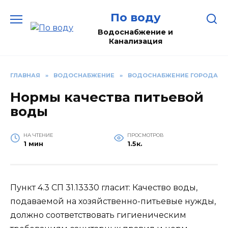
Перейти
По воду
к
содержанию
Водоснабжение и
Канализация
ГЛАВНАЯ
»
ВОДОСНАБЖЕНИЕ
»
ВОДОСНАБЖЕНИЕ ГОРОДА
Нормы качества питьевой
воды
НА ЧТЕНИЕ
ПРОСМОТРОВ
1 мин
1.5к.
Пункт 4.3 СП 31.13330 гласит: Качество воды,
подаваемой на хозяйственно-питьевые нужды,
должно соответствовать гигиеническим