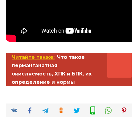
Читайте также:
Что такое
перманганатная
окисляемость, ХПК и БПК, их
определение и нормы