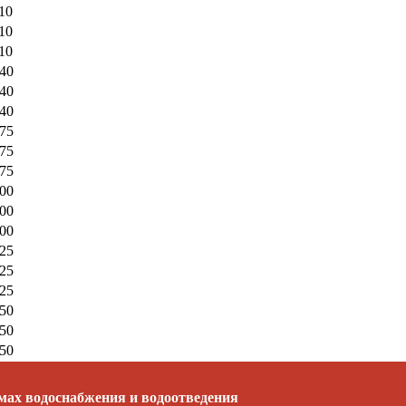
10
10
10
40
40
40
75
75
75
00
00
00
25
25
25
50
50
50
емах водоснабжения и водоотведения