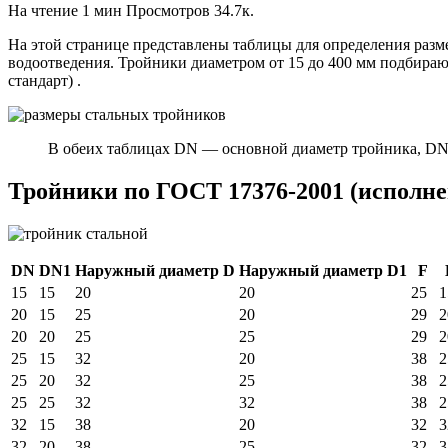
На чтение
1 мин
Просмотров
34.7к.
На этой странице представлены таблицы для определения раз
водоотведения. Тройники диаметром от 15 до 400 мм подбираю
стандарт) .
В обеих таблицах DN — основной диаметр тройника, DN1
Тройники по ГОСТ 17376-2001 (исполне
DN
DN1
Наружный диаметр D
Наружный диаметр D1
F
15
15
20
20
25
1
20
15
25
20
29
2
20
20
25
25
29
2
25
15
32
20
38
2
25
20
32
25
38
2
25
25
32
32
38
2
32
15
38
20
32
3
32
20
38
25
32
3