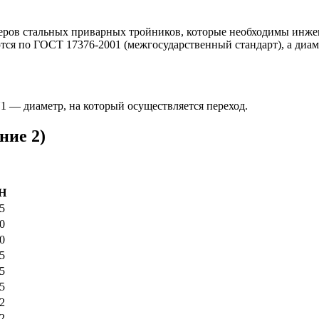
меров стальных приварных тройников, которые необходимы инже
тся по ГОСТ 17376-2001 (межгосударственный стандарт), а диам
 — диаметр, на который осуществляется переход.
ние 2)
H
5
0
0
5
5
5
2
2