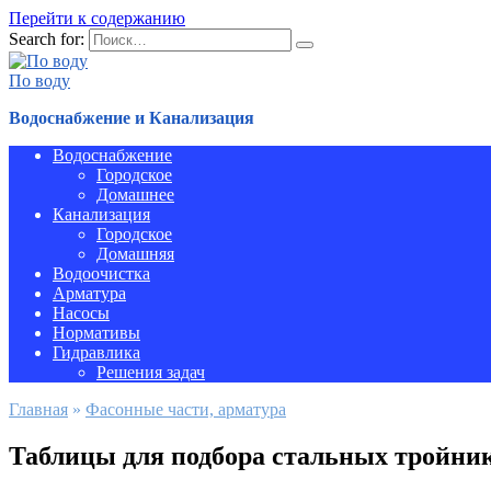
Перейти к содержанию
Search for:
По воду
Водоснабжение и Канализация
Водоснабжение
Городское
Домашнее
Канализация
Городское
Домашняя
Водоочистка
Арматура
Насосы
Нормативы
Гидравлика
Решения задач
Главная
»
Фасонные части, арматура
Таблицы для подбора стальных тройни