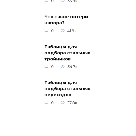
0
53.9к.
Что такое потери
напора?
0
41.9к.
Таблицы для
подбора стальных
тройников
0
34.7к.
Таблицы для
подбора стальных
переходов
0
27.8к.