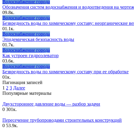
Водоснабжение города
Обозначения систем водоснабжения и водоотведения на чертеж
0
9.8к.
Водоснабжение города
Безвредность воды по химическому составу: неорганические в
0
1.1к.
Водоснабжение города
Эпидемическая безопасность воды
0
1.7к.
Водоснабжение города
Как устроен гидроэлеватор
0
3.6к.
Водоснабжение города
Безвредность воды по химическому составу при ее обработке
0
1к.
Пагинация записей
1
2
3
Далее
Популярные материалы
Двухстороннее давление воды — разбор задачи
0
301к.
Пересечение трубопроводами строительных конструкций
0
53.9к.