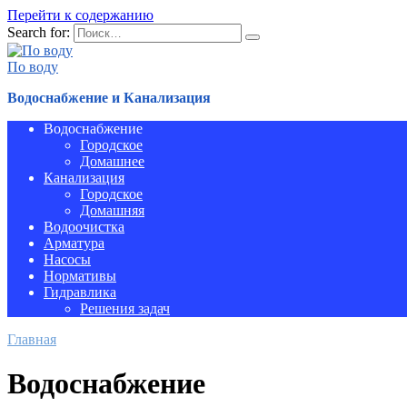
Перейти к содержанию
Search for:
По воду
Водоснабжение и Канализация
Водоснабжение
Городское
Домашнее
Канализация
Городское
Домашняя
Водоочистка
Арматура
Насосы
Нормативы
Гидравлика
Решения задач
Главная
Водоснабжение