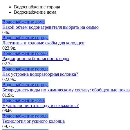
Водоснабжение города
Водоснабжение дома
Водоснабжение дома
Какой объем водонагревателя выбрать на семью
0
4к.
Водоснабжение города
Лестницы и ходовые скобы для колодцев
0
23.9к.
Водоснабжение города
Радиационная безопасность воды
0
2.3к.
Водоснабжение города
Как устроена водоразборная колонка?
0
22.9к.
Водоснабжение города
Безвредность воды по химическому составу: обобщенные показ
0
1.9к.
Водоснабжение дома
Нужно ли чистить воду из скважины?
0
846
Водоснабжение города
Технология опускного колодца
0
9.7к.