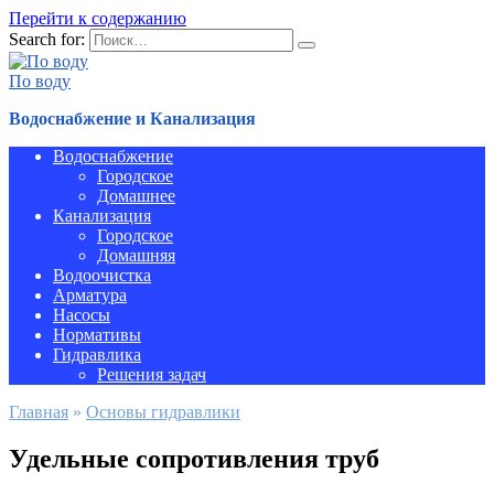
Перейти к содержанию
Search for:
По воду
Водоснабжение и Канализация
Водоснабжение
Городское
Домашнее
Канализация
Городское
Домашняя
Водоочистка
Арматура
Насосы
Нормативы
Гидравлика
Решения задач
Главная
»
Основы гидравлики
Удельные сопротивления труб