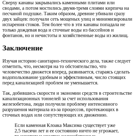
Сверху канавы закрывались каменными плитами или
сводами, а потом мостились двумя-тремя слоями кирпича на
песчаной подушке. Таким образом, древние убивали сразу
двух зайцев: получали сеть мощеных улиц и минимизировали
испарения стоков. Тем более что в эти канавы попадала не
только дождевая вода и сточные воды из бассейнов и
фонтанов, но и нечистоты и хозяйственные воды из жилищ.
Заключение
Изучая историю санитарно-технического дела, также следует
отметить, что, несмотря на то обстоятельство, что
человечество движется вперед, развивается, стараясь сделать
водопользование удобным и эффективным, число стоящих
перед канализацией проблем не уменьшается.
Так, добившись скорости и экономии средств в строительстве
канализационных тоннелей за счет использования
железобетона, люди получили проблему интенсивного
разрушения материала из-за процессов, протекающих в
сточных водах или сопутствующих их движению.
Если каменная Клоака Максима существует уже
2,5 тысячи лет и ее состоянию ничто не угрожает,