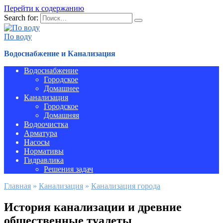
Перейти к содержанию
Search for:
По воду
Водоснабжение и Канализация
Водоснабжение
Городское
Домашнее
Канализация
Городское
Домашняя
Водоочистка
Арматура
Насосы
Нормативы
Гидравлика
Решения задач
Главная
»
Канализация
»
Канализация города
История канализации и древние
общественные туалеты