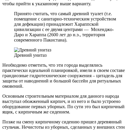
чтобы прийти к указанному выше варианту.
Принято считать, что самый древний туалет (т.е.
помещение с санитарно-техническим устройством
для дефекации) принадлежит Хараппской
цивилизации с ее двумя центрами — Мохенджо-
Даро и Хараппа (2600 лет до н.э., территория
современного Пакистана).
Древний унитаз
Необходимо отметить, что эти города выделялись
практически идеальной планировкой, имели в своем составе
грандиозные гидротехнические сооружения – цитадель для
защиты от наводнений и большой бассейн для ритуальных
омовений.
Основным строительным материалом для данного народа
выступал обожженный кирпич, и из него и было устроено
оборудование первых уборных. По сути это был кирпичный
ящик, с кирпичным же сидением.
Позже на смену кирпичному сидению пришел деревянный
стульчак. Нечистоты из уборных, сделанных у внешних стен