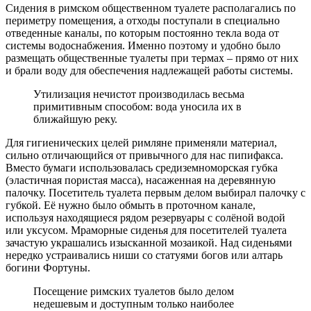
Сидения в римском общественном туалете располагались по
периметру помещения, а отходы поступали в специально
отведенные каналы, по которым постоянно текла вода от
системы водоснабжения. Именно поэтому и удобно было
размещать общественные туалеты при термах – прямо от них
и брали воду для обеспечения надлежащей работы системы.
Утилизация нечистот производилась весьма
примитивным способом: вода уносила их в
ближайшую реку.
Для гигиенических целей римляне применяли материал,
сильно отличающийся от привычного для нас пипифакса.
Вместо бумаги использовалась средиземноморская губка
(эластичная пористая масса), насаженная на деревянную
палочку. Посетитель туалета первым делом выбирал палочку с
губкой. Её нужно было обмыть в проточном канале,
используя находящиеся рядом резервуары с солёной водой
или уксусом. Мраморные сиденья для посетителей туалета
зачастую украшались изысканной мозаикой. Над сиденьями
нередко устраивались ниши со статуями богов или алтарь
богини Фортуны.
Посещение римских туалетов было делом
недешевым и доступным только наиболее