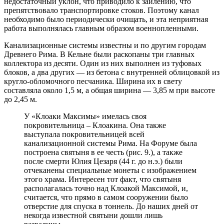
недостаточный уклон, что приводило к заилению, что
препятствовало транспортировке стоков. Поэтому канал
необходимо было периодически очищать, и эта неприятная
работа выполнялась главным образом военнопленными.
Канализационные системы известны и по другим городам
Древнего Рима. В Кельне были раскопаны три главных
коллектора из десяти. Один из них выполнен из туфовых
блоков, а два других — из бетона с внутренней облицовкой из
кругло-обломочного песчаника. Ширина их в свету
составляла около 1,5 м, а общая ширина — 3,85 м при высоте
до 2,45 м.
У «Клоаки Максимы» имелась своя
покровительница – Клоакина. Она также
выступала покровительницей всей
канализационной системы Рима. На Форуме была
построена святыня в ее честь (рис. 9.), а также
после смерти Юлия Цезаря (44 г. до н.э.) были
отчеканены специальные монеты с изображением
этого храма. Интересен тот факт, что святыня
располагалась точно над Клоакой Максимой, и,
считается, что прямо в самом сооружении было
отверстие для спуска в тоннель. До наших дней от
некогда известной святыни дошли лишь