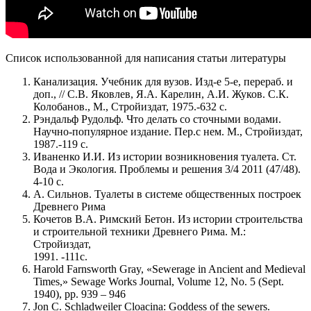
Список использованной для написания статьи литературы
Канализация. Учебник для вузов. Изд-е 5-е, перераб. и
доп., // С.В. Яковлев, Я.А. Карелин, А.И. Жуков. С.К.
Колобанов., М., Стройиздат, 1975.-632 с.
Рэндальф Рудольф. Что делать со сточными водами.
Научно-популярное издание. Пер.с нем. М., Стройиздат,
1987.-119 с.
Иваненко И.И. Из истории возникновения туалета. Ст.
Вода и Экология. Проблемы и решения 3/4 2011 (47/48).
4-10 с.
А. Сильнов. Туалеты в системе общественных построек
Древнего Рима
Кочетов В.А. Римский Бетон. Из истории строительства
и строительной техники Древнего Рима. М.:
Стройиздат,
1991. -111с.
Harold Farnsworth Gray, «Sewerage in Ancient and Medieval
Times,» Sewage Works Journal, Volume 12, No. 5 (Sept.
1940), pp. 939 – 946
Jon C. Schladweiler Cloacina: Goddess of the sewers.