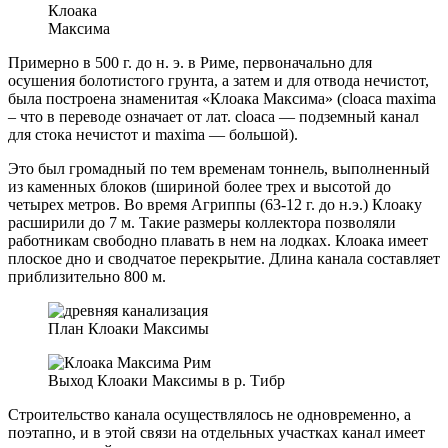
Клоака
Максима
Примерно в 500 г. до н. э. в Риме, первоначально для
осушения болотистого грунта, а затем и для отвода нечистот,
была построена знаменитая «Клоака Максима» (cloaca maxima
– что в переводе означает от лат. cloaca — подземный канал
для стока нечистот и maxima — большой).
Это был громадный по тем временам тоннель, выполненный
из каменных блоков (шириной более трех и высотой до
четырех метров. Во время Агриппы (63-12 г. до н.э.) Клоаку
расширили до 7 м. Такие размеры коллектора позволяли
работникам свободно плавать в нем на лодках. Клоака имеет
плоское дно и сводчатое перекрытие. Длина канала составляет
приблизительно 800 м.
План Клоаки Максимы
Выход Клоаки Максимы в р. Тибр
Строительство канала осуществлялось не одновременно, а
поэтапно, и в этой связи на отдельных участках канал имеет