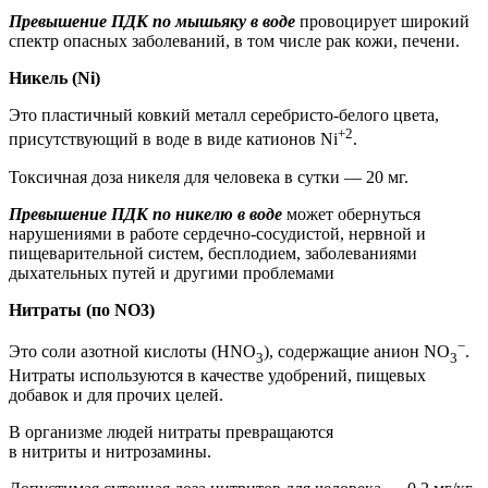
Превышение ПДК по мышьяку в воде
провоцирует широкий
спектр опасных заболеваний, в том числе рак кожи, печени.
Никель (Ni)
Это пластичный ковкий металл серебристо-белого цвета,
+2
присутствующий в воде в виде катионов Ni
.
Токсичная доза никеля для человека в сутки — 20 мг.
Превышение ПДК по никелю в воде
может обернуться
нарушениями в работе сердечно-сосудистой, нервной и
пищеварительной систем, бесплодием, заболеваниями
дыхательных путей и другими проблемами
Нитраты (по NO3)
−
Это соли азотной кислоты (HNO
), содержащие анион NO
.
3
3
Нитраты используются в качестве удобрений, пищевых
добавок и для прочих целей.
В организме людей нитраты превращаются
в нитриты и нитрозамины.