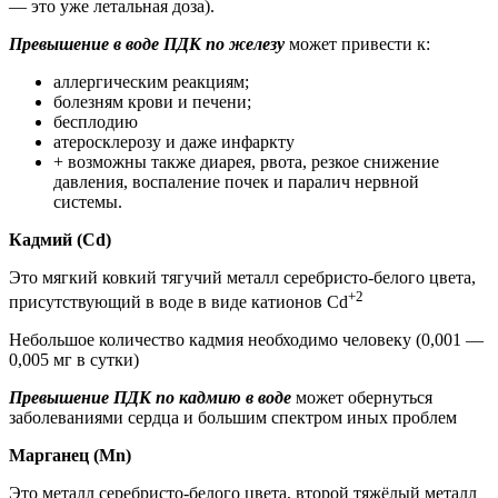
— это уже летальная доза).
Превышение в воде ПДК по железу
может привести к:
аллергическим реакциям;
болезням крови и печени;
бесплодию
атеросклерозу и даже инфаркту
+ возможны также диарея, рвота, резкое снижение
давления, воспаление почек и паралич нервной
системы.
Кадмий (Cd)
Это мягкий ковкий тягучий металл серебристо-белого цвета,
+2
присутствующий в воде в виде катионов Cd
Небольшое количество кадмия необходимо человеку (0,001 —
0,005 мг в сутки)
Превышение ПДК по кадмию в воде
может обернуться
заболеваниями сердца и большим спектром иных проблем
Марганец (Mn)
Это металл серебристо-белого цвета, второй тяжёлый металл