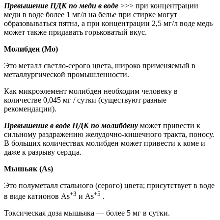
Превышение ПДК по меди в воде
>>> при концентрации
меди в воде более 1 мг/л на белье при стирке могут
образовываться пятна, а при концентрации 2,5 мг/л воде медь
может также придавать горьковатый вкус.
Молибден (Mo)
Это металл светло-серого цвета, широко применяемый в
металлургической промышленности.
Как микроэлемент молибден необходим человеку в
количестве 0,045 мг / сутки (существуют разные
рекомендации).
Превышение в воде ПДК по молибдену
может привести к
сильному раздражению желудочно-кишечного тракта, поносу.
В больших количествах молибден может привести к коме и
даже к разрыву сердца.
Мышьяк (As)
Это полуметалл стального (серого) цвета; присутствует в воде
+3
+5
в виде катионов As
и As
.
Токсическая доза мышьяка — более 5 мг в сутки.