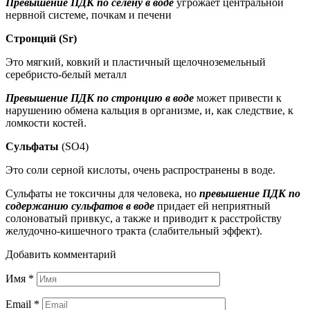
Превышение ПДК по селену в воде
угрожает центральной
нервной системе, почкам и печени
Стронций (Sr)
Это мягкий, ковкий и пластичный щелочноземельный
серебристо-белый металл
Превышение ПДК по стронцию в воде
может привести к
нарушению обмена кальция в организме, и, как следствие, к
ломкости костей.
Сульфаты
(SO4)
Это соли серной кислоты, очень распространены в воде.
Сульфаты не токсичны для человека, но
превышение ПДК по
содержанию сульфатов в воде
придает ей неприятный
солоноватый привкус, а также и приводит к расстройству
желудочно-кишечного тракта (слабительный эффект).
Добавить комментарий
Имя
*
Email
*