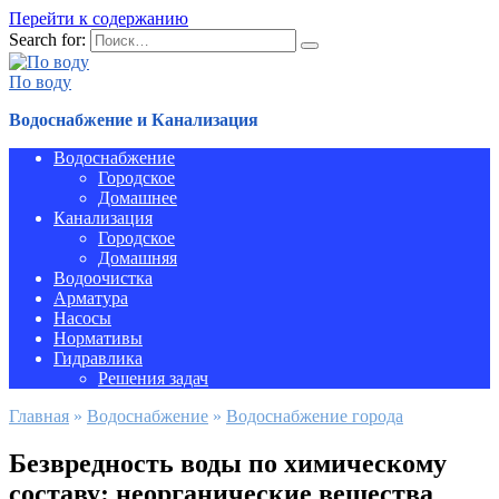
Перейти к содержанию
Search for:
По воду
Водоснабжение и Канализация
Водоснабжение
Городское
Домашнее
Канализация
Городское
Домашняя
Водоочистка
Арматура
Насосы
Нормативы
Гидравлика
Решения задач
Главная
»
Водоснабжение
»
Водоснабжение города
Безвредность воды по химическому
составу: неорганические вещества