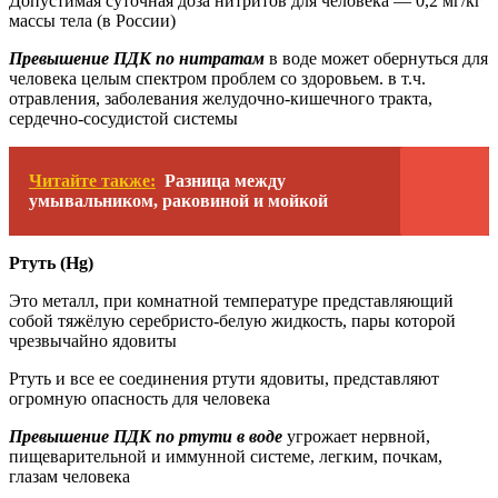
Допустимая суточная доза нитритов для человека — 0,2 мг/кг
массы тела (в России)
Превышение ПДК по нитратам
в воде может обернуться для
человека целым спектром проблем со здоровьем. в т.ч.
отравления, заболевания желудочно-кишечного тракта,
сердечно-сосудистой системы
Читайте также:
Разница между
умывальником, раковиной и мойкой
Ртуть (Hg)
Это металл, при комнатной температуре представляющий
собой тяжёлую серебристо-белую жидкость, пары которой
чрезвычайно ядовиты
Ртуть и все ее соединения ртути ядовиты, представляют
огромную опасность для человека
Превышение ПДК по ртути в воде
угрожает нервной,
пищеварительной и иммунной системе, легким, почкам,
глазам человека