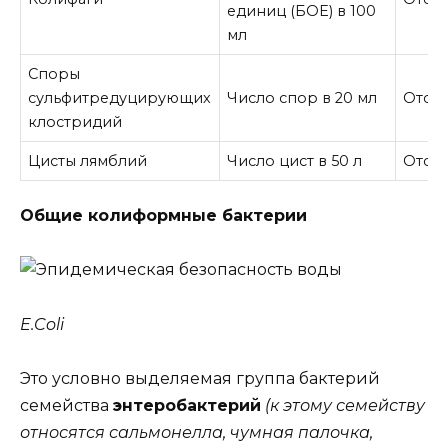
единиц (БОЕ) в 100
мл
Споры
сульфитредуцирующих
Число спор в 20 мл
Отсут
клостридий
Цисты лямблий
Число цист в 50 л
Отсут
Общие колиформные бактерии
E.Coli
Это условно выделяемая группа бактерий
семейства
энтеробактерий
(к этому семейству
относятся сальмонелла, чумная палочка,