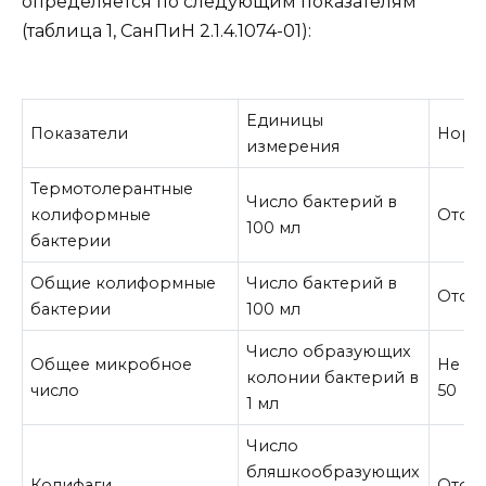
определяется по следующим показателям
(таблица 1, СанПиН 2.1.4.1074-01):
Единицы
Показатели
Норм
измерения
Термотолерантные
Число бактерий в
колиформные
Отсут
100 мл
бактерии
Общие колиформные
Число бактерий в
Отсут
бактерии
100 мл
Число образующих
Общее микробное
Не б
колонии бактерий в
число
50
1 мл
Число
бляшкообразующих
Колифаги
Отсут