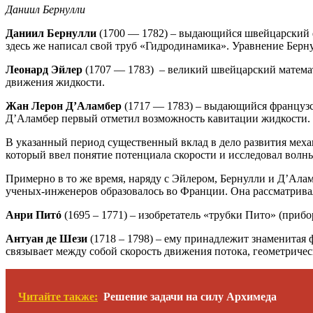
Даниил Бернулли
Даниил Бернулли
(1700 — 1782) – выдающийся швейцарский фи
здесь же написал свой труб «Гидродинамика». Уравнение Берн
Леонард Эйлер
(1707 — 1783) – великий швейцарский матема
движения жидкости.
Жан Лерон Д’Аламбер
(1717 — 1783) – выдающийся французс
Д’Аламбер первый отметил возможность кавитации жидкости.
В указанный период существенный вклад в дело развития мех
который ввел понятие потенциала скорости и исследовал волн
Примерно в то же время, наряду с Эйлером, Бернулли и Д’Ал
ученых-инженеров образовалось во Франции. Она рассматривал
Анри Питó
(1695 – 1771) – изобретатель «трубки Пито» (прибо
Антуан де Шези
(1718 – 1798) – ему принадлежит знаменитая 
связывает между собой скорость движения потока, геометричес
Читайте также:
Решение задачи на силу Архимеда