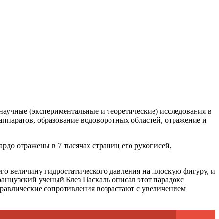
и научные (экспериментальные и теоретические) исследования в
аппаратов, образование водо­воротных областей, отражение и
ардо отражены в 7 тысячах страниц его рукописей,
го величину гидростатического давления на плоскую фигуру, и
ранцузский ученый Блез Паскаль описал этот парадокс
дравлические сопротивления возрастают с увеличением