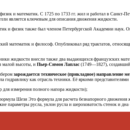
зик и математик. С 1725 по 1733 гг. жил и работал в Санкт-Пе
улли является ключевым для описания движения жидкости.
тик и физик также был членом Петербургской Академии наук. О
кий математик и философ. Опубликовал ряд трактатов, относящ
аники жидкости внесли также два выдающихся французских мате
ы малой высоты, и
Пьер-Симон Лаплас
(1749—1827), создавший,
амбером
зарождается техническое (при­кладное) направление м
а гидравлику как отрасль техники. Её яркими представителями
р для измерения полного напора жидкости);
формула Шези Это формула для расчета безнапорного движения ж
кие параметры русла, уклон русла и шероховатость стенок и дна