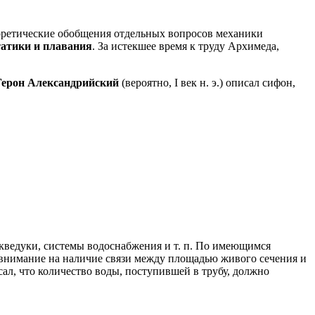
 теоретические обобщения отдельных вопросов механики
татики и плавания
. За истекшее время к труду Архимеда,
Герон Александрийский
(вероятно, I век н. э.) описал сифон,
акведуки, системы водоснабжения и т. п. По имеющимся
 внимание на наличие связи между площадью живого сечения и
ал, что количество воды, поступившей в трубу, должно