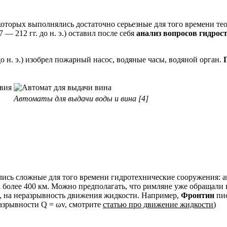
, в которых выполнялись достаточно серьезные для того времени
7 — 212 гг. до н. э.) оставил после себя
анализ вопро­сов гидрос
 до н. э.) изобрел пожарный насос, водяные часы, водяной орган.
Автоматы для выдачи воды и вина [4]
лись сложные для того времени гидротехнические сооружения: 
 более 400 км. Можно предполагать, что римляне уже обращали
х, на неразрывность движения жидкости. Например,
Фронтин
пис
разрывности Q = ωv, смотрите
статью про движение жидкости
)