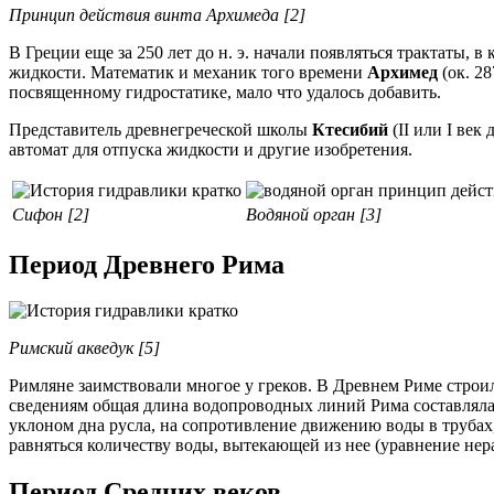
Принцип действия винта Архимеда [2]
В Греции еще за 250 лет до н. э. начали по­являться трактаты
жидкости. Математик и механик того времени
Архимед
(ок. 28
посвященному гидростатике, мало что удалось добавить.
Представитель древнегреческой школы
Ктесибий
(II или I век
автомат для отпуска жидкости и другие изобретения.
Сифон [2]
Водяной орган [3]
Период Древнего Рима
Римский акведук [5]
Римляне заимствовали многое у греков. В Древнем Риме строи
сведениям общая длина водопроводных линий Рима составляла
уклоном дна русла, на сопротивление движению воды в труба
равняться количеству воды, вытекающей из нее (уравнение не
Период Средних веков