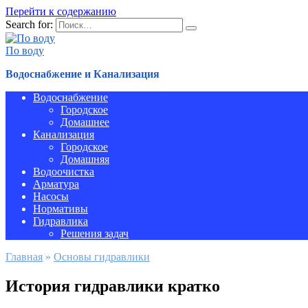
Перейти к содержанию
Search for:
По воду
Водоснабжение и Канализация
Водоснабжение
Городское
Домашнее
Канализация
Городское
Домашняя
Водоочистка
Арматура
Насосы
Нормативы
Гидравлика
Решения задач
Главная
»
Основы гидравлики
История гидравлики кратко