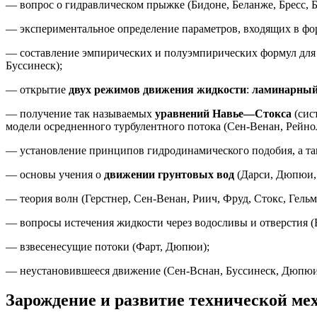
— вопрос о гидравлическом прыжке (Бидоне, Беланже, Бресс, Б
— экспериментальное определение параметров, входящих в фор
— составление эмпирических и полуэмпирических формул для о
Буссинеск);
— открытие
двух режимов движения жидкости
:
ламинарный
— получение так называемых
уравнений Навье—Стокса
(сис
модели осредненного турбулентного потока (Сен-Венан, Рейнол
— установление принципов гидродинамического подобия, а так
— основы учения о
движении грунтовых вод
(Дарси, Дюпюи, 
— теория волн (Герстнер, Сен-Венан, Риич, Фруд, Стокс, Гельмг
— вопросы истечения жидкости через водосливы и отверстия (Б
— взвесенесущие потоки (Фарт, Дюпюи);
— неустановившееся движение (Сен-Вснан, Буссинеск, Дюпюи
Зарождение и развитие технической мех