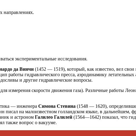
их направлениях.
иваться экспериментальные исследования.
нардо да Винчи
(1452 — 1519), который, как известно, вел сво
цип работы гидравлического пресса, аэродинамику летательных 
одосливы и другие гидравлические вопросы.
для измерения скорости движения газа). Различные работы Леон
матика — инженера
Симона Стевина
(1548 — 1620), определивше
вин писал на малоизвестном голландском языке, в дальнейшем, ф
ханик и астроном
Галилео Галилей
(1564—1642) показал, что ги
ял также вопрос о вакууме.