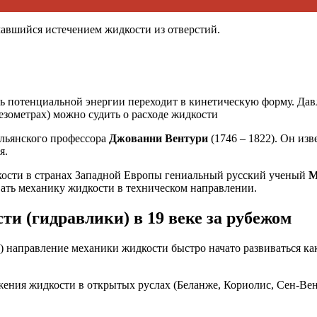
мавшийся истечением жидкости из отверстий.
сть потенциальной энергии переходит в кинетическую форму. Да
езометрах) можно судить о расходе жидкости
альянского профессора
Джованни Вентури
(1746 – 1822). Он из
я.
кости в странах Западной Европы гениальный русский ученый
М
вать механику жидкости в техническом направлении.
и (гидравлики) в 19 веке за рубежом
) направление механики жидкости быстро начато развиваться как
ния жидкости в открытых руслах (Беланже, Кориолис, Сен-Вена