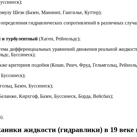
уссинеск);
мулу Шези (Базен, Маннинг, Гангилье, Куттер);
пределения гидравлических сопротивлений в различных случаях
 и турбулентный
(Хаген, Рейнольдс);
тема дифференциальных уравнений движения реальной жидкости)
ьдс, Буссинеск);
же критериев подобия (Коши, Риич, Фруд, Гельмгольц, Рейноль
Буссинеск);
ольц, Базен, Буссинеск);
еланже, Кирхгоф, Базен, Буссинеск, Борда, Вейсбах);
).
аники жидкости (гид­равлики) в 19 веке 