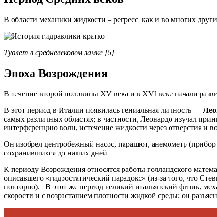
В области механики жидкости – регресс, как и во многих друг
Туалет в средневековом замке [6]
Эпоха Возрождения
В течение второй половины XV века и в XVI веке начали разв
В этот период в Италии появилась гениальная личность —
Лео
самых различных областях; в частности, Леонардо изучал прин
интерференцию волн, истечение жидкости через отверстия и в
Он изобрел центробежный насос, пара­шют, анемометр (прибор 
сохранившихся до наших дней.
К периоду Возрождения относятся работы голландского мате
описавшего «гидростатический парадокс» (из-за того, что Сте
повторно). В этот же период великий итальянский физик, ме
скорости и с возрастанием плотности жидкой среды; он разъясн