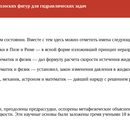
лоских фигур для гидравлических задач
ом состоянии. Вместе с тем здесь можно отметить имена следую
ки в Пизе и Риме — в ясной форме изложивший принцип нераз
атик и физик — дал фор­мулу расчета скорости истечения жидко
атик и физик — установил, закон изменения давления в жидко
 механик, астроном и математик — давший наряду с решением р
, преодолены предрассудки, оспорены метафизические объяснен
дкости. Эти научные основы были заложены тремя учеными 18 в