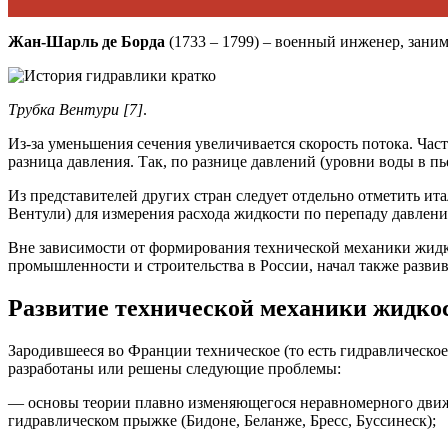
Жан-Шарль де Борда
(1733 – 1799) – военный инженер, зани
Трубка Вентури [7]
.
Из-за уменьшения сечения увеличивается скорость потока. Ча
разница давления. Так, по разнице давлений (уровни воды в пь
Из представителей других стран следует отдельно отметить ит
Вентули) для измерения расхода жидкости по перепаду давлени
Вне зависимости от формирования технической механики жид
промышленности и строительства в России, начал также разви
Развитие технической механики жидкост
Зародившееся во Франции техническое (то есть гидравлическое
разработаны или решены сле­дующие проблемы:
— основы теории плавно изменяющегося неравномерного движе
гидравлическом прыжке (Бидоне, Беланже, Бресс, Буссинеск);