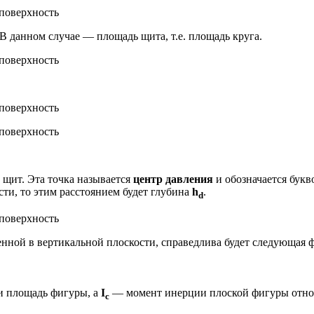
В данном случае — площадь щита, т.е. площадь круга.
 щит. Эта точка называется
центр давления
и обозначается бук
сти, то этим расстоянием будет глубина
h
.
d
енной в вертикальной плоскости, справедлива будет следующая 
и площадь фигуры, а
I
— момент инерции плоской фигуры относ
c