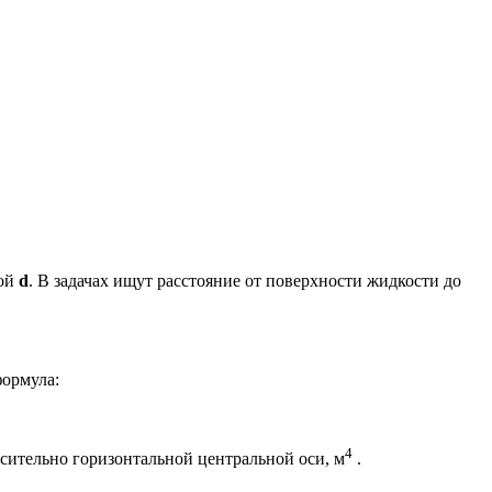
вой
d
. В задачах ищут расстояние от поверхности жидкости до
формула:
4
ительно горизонтальной центральной оси, м
.