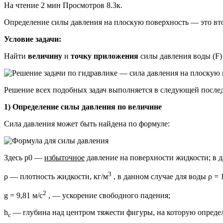
На чтение
2 мин
Просмотров
8.3к.
Определение силы давления на плоскую поверхность — это втор
Условие задачи:
Найти
величину
и
точку приложения
силы давления воды (F)
Решение всех подобных задач выполняется в следующей после
1) Определение силы давления по величине
Сила давления может быть найдена по формуле:
Здесь p0 —
избыточное
давление на поверхности жидкости; в д
3
ρ — плотность жидкости, кг/м
, в данном случае для воды ρ = 
2
g = 9,81 м/c
, — ускорение свободного падения;
h
— глубина над центром тяжести фигуры, на которую определяе
c