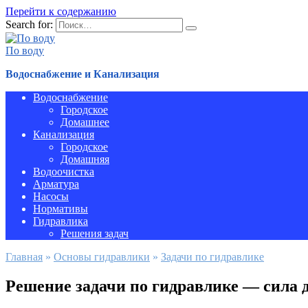
Перейти к содержанию
Search for:
По воду
Водоснабжение и Канализация
Водоснабжение
Городское
Домашнее
Канализация
Городское
Домашняя
Водоочистка
Арматура
Насосы
Нормативы
Гидравлика
Решения задач
Главная
»
Основы гидравлики
»
Задачи по гидравлике
Решение задачи по гидравлике — сила 