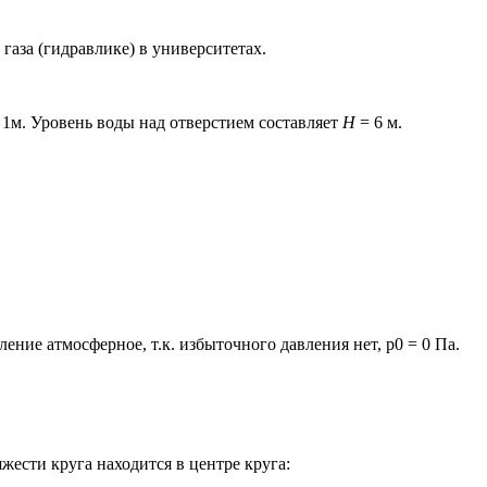
газа (гидравлике) в университетах.
1м. Уровень воды над отверстием составляет
H
= 6 м.
ние атмосферное, т.к. избыточного давления нет, p0 = 0 Па.
жести круга находится в центре круга: