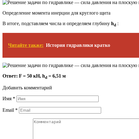
Определение момента инерции для круглого щита
В итоге, подставляем числа и определяем глубину
h
:
d
Читайте также:
История гидравлики кратко
Ответ: F = 50 кН, h
= 6,51 м
d
Добавить комментарий
Имя
*
Email
*