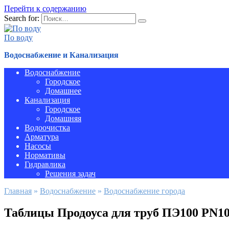
Перейти к содержанию
Search for:
По воду
Водоснабжение и Канализация
Водоснабжение
Городское
Домашнее
Канализация
Городское
Домашняя
Водоочистка
Арматура
Насосы
Нормативы
Гидравлика
Решения задач
Главная
»
Водоснабжение
»
Водоснабжение города
Таблицы Продоуса для труб ПЭ100 PN1