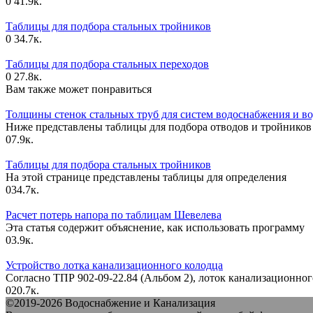
0
41.9к.
Таблицы для подбора стальных тройников
0
34.7к.
Таблицы для подбора стальных переходов
0
27.8к.
Вам также может понравиться
Толщины стенок стальных труб для систем водоснабжения и во
Ниже представлены таблицы для подбора отводов и тройников
0
7.9к.
Таблицы для подбора стальных тройников
На этой странице представлены таблицы для определения
0
34.7к.
Расчет потерь напора по таблицам Шевелева
Эта статья содержит объяснение, как использовать программу
0
3.9к.
Устройство лотка канализационного колодца
Согласно ТПР 902-09-22.84 (Альбом 2), лоток канализационног
0
20.7к.
©2019-2026 Водоснабжение и Канализация